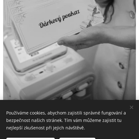
Používáme cookies, abychom zajistili správné fungování a
bezpečnost našich stránek. Tím vám můžeme zajistit tu
nejlepší zkušenost při jejich návštěvě.
Provádím kosmetické ošetření obličeje luxusní kosmetikou GIGI a
depilaci cukrovou pastou či voskem